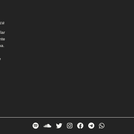
ica
lar
nte
ha.
e