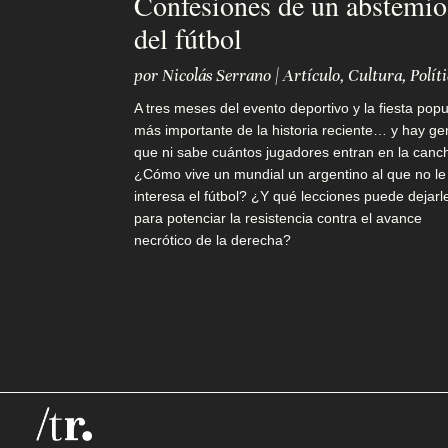
Confesiones de un abstemio
Q
del fútbol
u
por
Nicolás Serrano
|
Artículo
,
Cultura
,
Polít
i
A tres meses del evento deportivo y la fiesta popu
más importante de la historia reciente… y hay ge
é
que ni sabe cuántos jugadores entran en la canc
n
¿Cómo vive un mundial un argentino al que no le
interesa el fútbol? ¿Y qué lecciones puede dejarl
e
para potenciar la resistencia contra el avance
necrótico de la derecha?
s
s
o
m
o
s