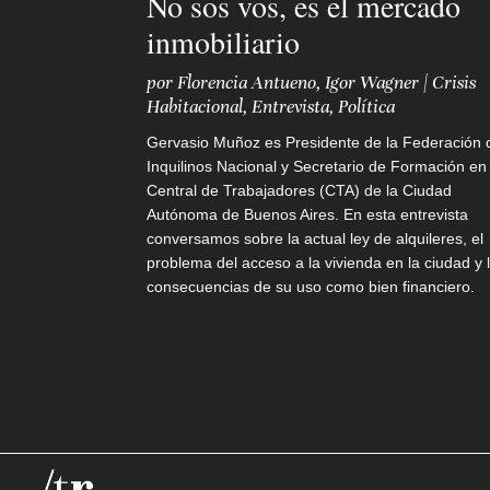
No sos vos, es el mercado
Q
inmobiliario
u
por
Florencia Antueno
,
Igor Wagner
|
Crisis
Habitacional
,
Entrevista
,
Política
i
Gervasio Muñoz es Presidente de la Federación 
é
Inquilinos Nacional y Secretario de Formación en 
n
Central de Trabajadores (CTA) de la Ciudad
Autónoma de Buenos Aires. En esta entrevista
e
conversamos sobre la actual ley de alquileres, el
problema del acceso a la vivienda en la ciudad y 
s
consecuencias de su uso como bien financiero.
s
o
m
o
s