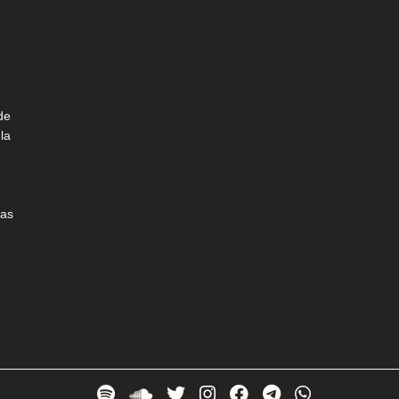
de
la
las