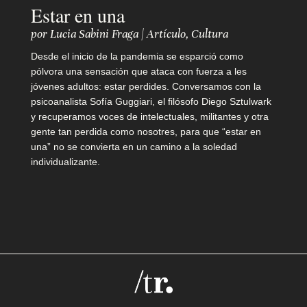
i
Estar en una
o
por
Lucia Sabini Fraga
|
Artículo
,
Cultura
Desde el inicio de la pandemia se esparció como
pólvora una sensación que ataca con fuerza a les
Q
jóvenes adultos: estar perdides. Conversamos con la
u
psicoanalista Sofía Guggiari, el filósofo Diego Sztulwark
y recuperamos voces de intelectuales, militantes y otra
i
gente tan perdida como nosotres, para que “estar en
una” no se convierta en un camino a la soledad
é
individualizante.
n
e
s
s
o