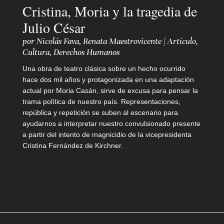
i
Cristina, Moria y la tragedia de
o
Julio César
por
Nicolás Fava
,
Renata Maestrovicente
|
Artículo
,
Cultura
,
Derechos Humanos
Q
Una obra de teatro clásica sobre un hecho ocurrido
u
hace dos mil años y protagonizada en una adaptación
actual por Moria Casán, sirve de excusa para pensar la
i
trama política de nuestro país. Representaciones,
república y repetición se suben al escenario para
é
ayudarnos a interpretar nuestro convulsionado presente
n
a partir del intento de magnicidio de la vicepresidenta
Cristina Fernández de Kirchner.
e
s
s
o