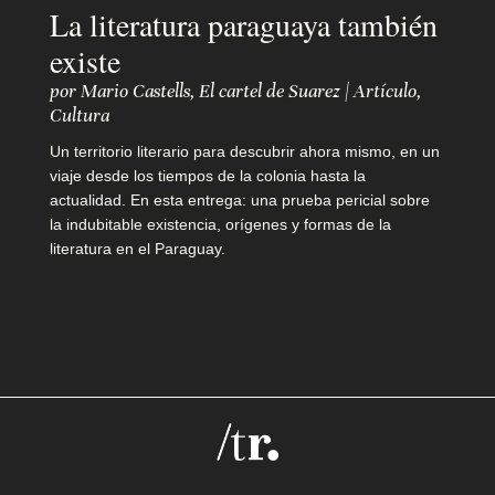
i
La literatura paraguaya también
o
existe
por
Mario Castells
,
El cartel de Suarez
|
Artículo
,
Cultura
Q
Un territorio literario para descubrir ahora mismo, en un
u
viaje desde los tiempos de la colonia hasta la
actualidad. En esta entrega: una prueba pericial sobre
i
la indubitable existencia, orígenes y formas de la
literatura en el Paraguay.
é
n
e
s
s
o