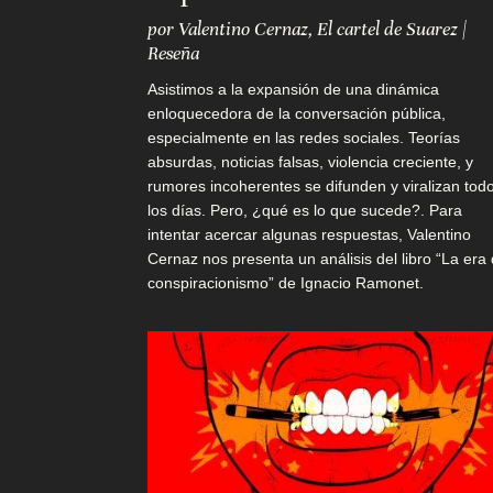
por
Valentino Cernaz
,
El cartel de Suarez
|
Reseña
M
Asistimos a la expansión de una dinámica
a
enloquecedora de la conversación pública,
n
especialmente en las redes sociales. Teorías
absurdas, noticias falsas, violencia creciente, y
d
rumores incoherentes se difunden y viralizan tod
los días. Pero, ¿qué es lo que sucede?. Para
á
intentar acercar algunas respuestas, Valentino
t
Cernaz nos presenta un análisis del libro “La era 
conspiracionismo” de Ignacio Ramonet.
u
p
r
o
p