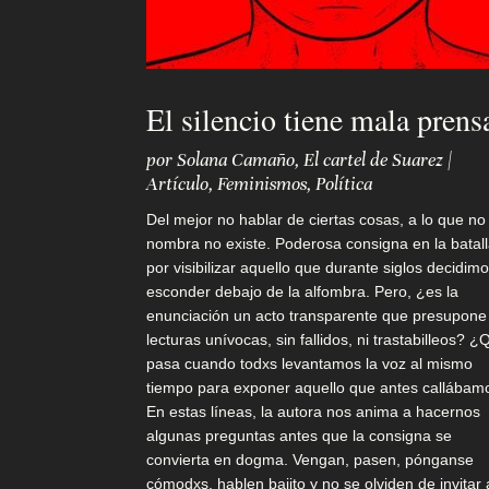
u
e
s
El silencio tiene mala prens
t
a
por
Solana Camaño
,
El cartel de Suarez
|
Artículo
,
Feminismos
,
Política
Del mejor no hablar de ciertas cosas, a lo que no
C
nombra no existe. Poderosa consigna en la batal
por visibilizar aquello que durante siglos decidim
a
esconder debajo de la alfombra. Pero, ¿es la
enunciación un acto transparente que presupone
f
lecturas unívocas, sin fallidos, ni trastabilleos? 
e
pasa cuando todxs levantamos la voz al mismo
tiempo para exponer aquello que antes callábam
c
En estas líneas, la autora nos anima a hacernos
algunas preguntas antes que la consigna se
i
convierta en dogma. Vengan, pasen, pónganse
t
cómodxs, hablen bajito y no se olviden de invitar 