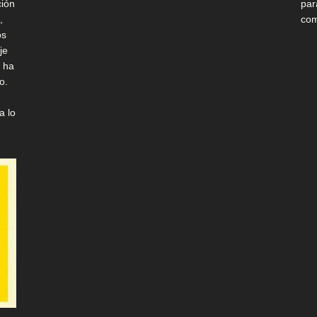
ción
par
,
com
os
je
e ha
o.
a lo