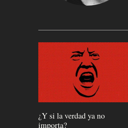
Q
u
i
é
n
e
s
s
o
m
o
¿Y si la verdad ya no
s
importa?