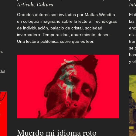
Artículo
,
Cultura
Int
Grandes autores son invitados por Matías Wendt a
El 
un coloquio imaginario sobre la lectura. Tecnologías
las
de individuación, palacio de cristal, sociedad
enc
invernadero. Temporalidad, aburrimiento, deseo.
ell
Una lectura polifónica sobre qué es leer.
trá
se 
os
has
y e
del
Muerdo mi idioma roto