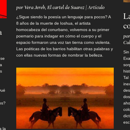
por
Vera Jereb
,
El cartel de Suarez
|
Artículo
La
¿Sigue siendo la poesía un lenguaje para pocos? A
c
8 años de la muerte de Ioshua, el artista
a
homocabeza del conurbano, volvemos a su primer
po
poemario para indagar en cómo el cuerpo y el
Cul
espacio formaron una voz tan tierna como violenta.
Las poéticas de los barrios habilitan otras palabras y
Sin
con ellas nuevas formas de nombrar la belleza.
 se
Exa
la
sor
os
his
Tal
ine
¿Qué
des
dos
os?
aho
col
dic
esc
a la