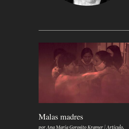
Q
u
i
é
n
e
s
s
o
m
o
Malas madres
s
por
Ana María Gorosito Kramer
|
Artículo
,