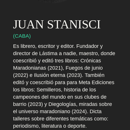
i
o
JUAN STANISCI
Q
(CABA)
u
Es librero, escritor y editor. Fundador y
director de Lástima a nadie, maestro, donde
i
coescribió y editó tres libros: Crónicas
é
Maradonianas (2021), Fuegos de junio
(2022) e Ilusión eterna (2023). También
n
editó y coescribió para para Meta Ediciones
e
los libros: Semilleros, historia de los
campeones del mundo en sus clubes de
s
barrio (2023) y Diegologías, miradas sobre
el universo maradoniano (2024). Dicta
s
talleres sobre diferentes temáticas como:
o
periodismo, literatura o deporte.