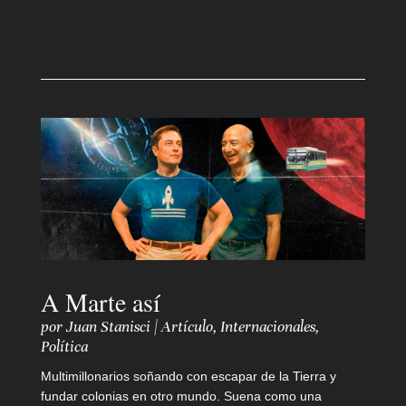
m
o
s
M
a
n
d
A Marte así
á
por
Juan Stanisci
|
Artículo
,
Internacionales
,
t
Política
u
Multimillonarios soñando con escapar de la Tierra y
fundar colonias en otro mundo. Suena como una