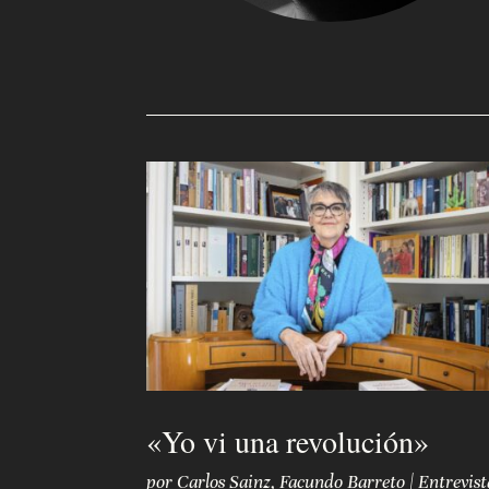
Q
u
i
é
n
e
s
s
o
m
o
«Yo vi una revolución»
s
por
Carlos Sainz
,
Facundo Barreto
|
Entrevist