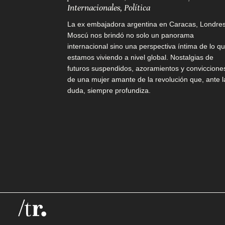
Internacionales
,
Política
La ex embajadora argentina en Caracas, Londres
M
Moscú nos brindó no solo un panorama
a
internacional sino una perspectiva íntima de lo q
estamos viviendo a nivel global. Nostalgias de
n
futuros suspendidos, azoramientos y conviccione
de una mujer amante de la revolución que, ante l
d
duda, siempre profundiza.
á
t
u
p
r
o
p