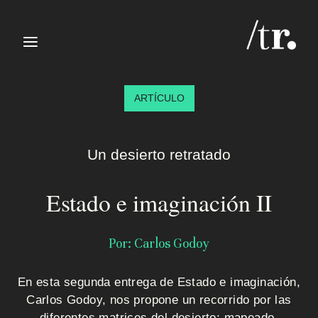
≡
ARTÍCULO
Un desierto retratado
Estado e imaginación II
I
n
Por: Carlos Godoy
i
En esta segunda entrega de Estado e imaginación,
c
Carlos Godoy, nos propone un recorrido por las
diferentes matrices del desierto: mapeado,