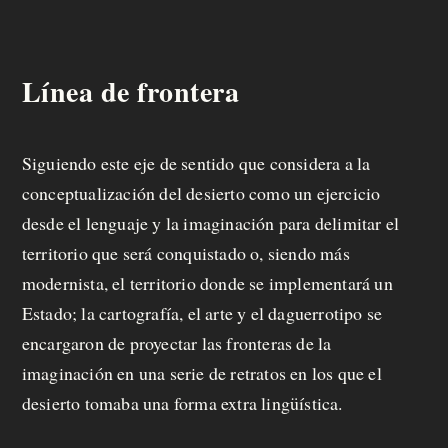
m
o
Línea de frontera
s
Siguiendo este eje de sentido que considera a la
M
conceptualización del
desierto
como un ejercicio
a
desde el lenguaje y la imaginación para delimitar el
territorio que será conquistado o, siendo más
n
modernista, el territorio donde se implementará un
d
Estado; la cartografía, el arte y el daguerrotipo se
á
encargaron de proyectar las fronteras de la
imaginación en una serie de retratos en los que el
t
desierto tomaba una forma extra lingüística.
u