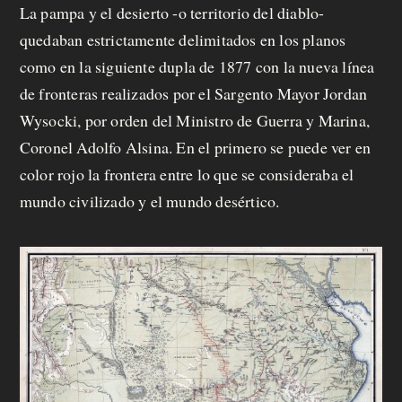
p
La pampa y el desierto -o territorio del diablo-
quedaban estrictamente delimitados en los planos
r
como en la siguiente dupla de 1877 con la nueva línea
o
de fronteras realizados por el Sargento Mayor Jordan
p
Wysocki, por orden del Ministro de Guerra y Marina,
Coronel Adolfo Alsina. En el primero se puede ver en
u
color rojo la frontera entre lo que se consideraba el
e
mundo civilizado y el mundo desértico.
s
t
a
C