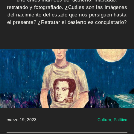
i
retratado y fotografiado. ¿Cuáles son las imágenes
o
del nacimiento del estado que nos persiguen hasta
el presente? ¿Retratar el desierto es conquistarlo?
Q
u
i
é
n
e
s
s
marzo 19, 2023
Cultura,
Política
o