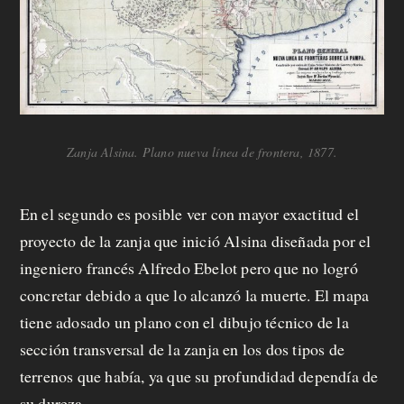
a
f
e
c
i
Zanja Alsina. Plano nueva línea de frontera, 1877.
t
En el segundo es posible ver con mayor exactitud el
o
proyecto de la zanja que inició Alsina diseñada por el
ingeniero francés Alfredo Ebelot pero que no logró
concretar debido a que lo alcanzó la muerte. El mapa
tiene adosado un plano con el dibujo técnico de la
sección transversal de la zanja en los dos tipos de
terrenos que había, ya que su profundidad dependía de
su dureza.