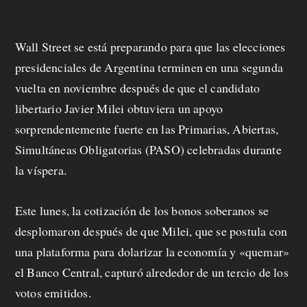
m
o
Wall Street se está preparando para que las elecciones
presidenciales de Argentina terminen en una segunda
s
vuelta en noviembre después de que el candidato
libertario Javier Milei obtuviera un apoyo
M
sorprendentemente fuerte en las Primarias, Abiertas,
a
Simultáneas Obligatorias (PASO) celebradas durante
la víspera.
n
d
Este lunes, la cotización de los bonos soberanos se
desplomaron después de que Milei, que se postula con
á
una plataforma para dolarizar la economía y «quemar»
t
el Banco Central, capturó alrededor de un tercio de los
u
votos emitidos.