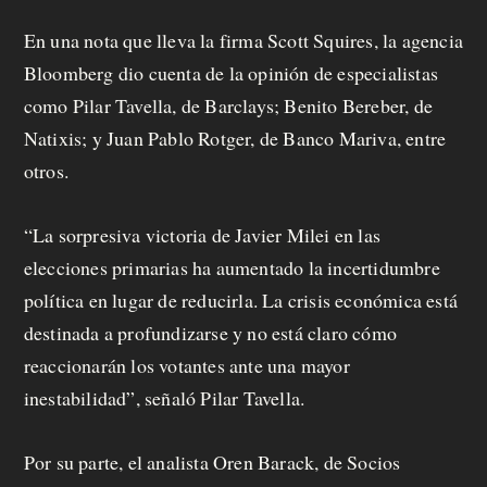
p
En una nota que lleva la firma Scott Squires, la agencia
r
Bloomberg dio cuenta de la opinión de especialistas
o
como Pilar Tavella, de Barclays; Benito Bereber, de
Natixis; y Juan Pablo Rotger, de Banco Mariva, entre
p
otros.
u
e
“La sorpresiva victoria de Javier Milei en las
elecciones primarias ha aumentado la incertidumbre
s
política en lugar de reducirla. La crisis económica está
t
destinada a profundizarse y no está claro cómo
a
reaccionarán los votantes ante una mayor
inestabilidad”, señaló Pilar Tavella.
C
Por su parte, el analista Oren Barack, de Socios