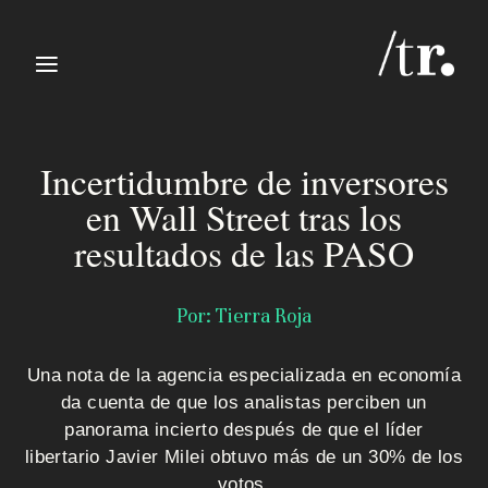
≡
Incertidumbre de inversores
en Wall Street tras los
resultados de las PASO
I
Por: Tierra Roja
n
Una nota de la agencia especializada en economía
i
da cuenta de que los analistas perciben un
panorama incierto después de que el líder
c
libertario Javier Milei obtuvo más de un 30% de los
votos.