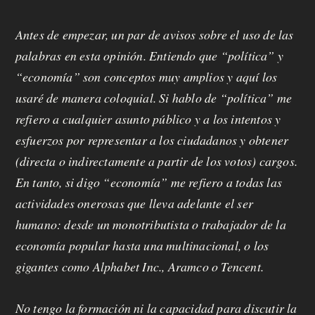
m
Antes de empezar, un par de avisos sobre el uso de las
o
palabras en esta opinión. Entiendo que “política” y
s
“economía” son conceptos muy amplios y aquí los
usaré de manera coloquial. Si hablo de “política” me
refiero a cualquier asunto público y a los intentos y
M
esfuerzos por representar a los ciudadanos y obtener
a
(directa o indirectamente a partir de los votos) cargos.
n
En tanto, si digo “economía” me refiero a todas las
actividades onerosas que lleva adelante el ser
d
humano: desde un monotributista o trabajador de la
á
economía popular hasta una multinacional, o los
t
gigantes como Alphabet Inc., Aramco o Tencent.
u
No tengo la formación ni la capacidad para discutir la