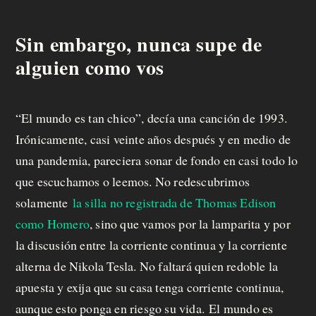
a
f
Sin embargo, nunca supe de
e
alguien como vos
c
i
“El mundo es tan chico”, decía una canción de 1993.
Irónicamente, casi veinte años después y en medio de
t
una pandemia, pareciera sonar de fondo en casi todo lo
o
que escuchamos o leemos. No redescubrimos
solamente
la silla no registrada de Thomas Edison
como Homero
, sino que vamos por la lamparita y por
la discusión entre la corriente continua y la corriente
alterna de Nikola Tesla. No faltará quien redoble la
apuesta y exija que su casa tenga corriente continua,
aunque esto ponga en riesgo su vida. El mundo es