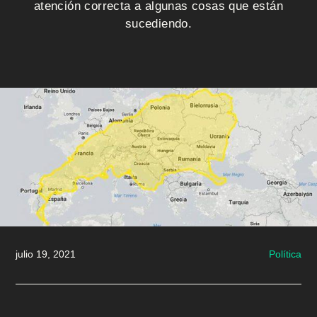
i
atención correcta a algunas cosas que están
o
sucediendo.
Q
u
i
é
n
e
s
julio 19, 2021
Política
s
o