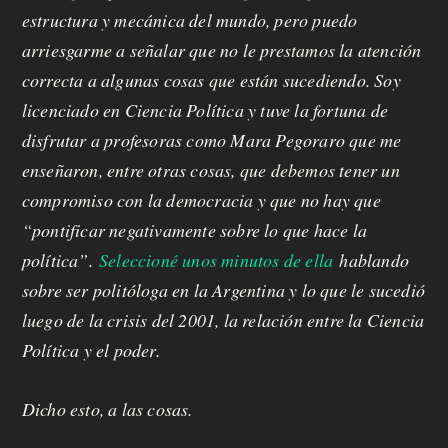
p
estructura y mecánica del mundo, pero puedo
r
arriesgarme a señalar que no le prestamos la atención
correcta a algunas cosas que están sucediendo. Soy
o
licenciado en Ciencia Política y tuve la fortuna de
p
disfrutar a profesoras como Mara Pegoraro que me
u
enseñaron, entre otras cosas, que debemos tener un
compromiso con la democracia y que no hay que
e
“pontificar negativamente sobre lo que hace la
s
política”.
Seleccioné unos minutos de ella
hablando
t
sobre ser politóloga en la Argentina y lo que le sucedió
luego de la crisis del 2001, la relación entre la Ciencia
a
Política y el poder.
C
Dicho esto, a las cosas.