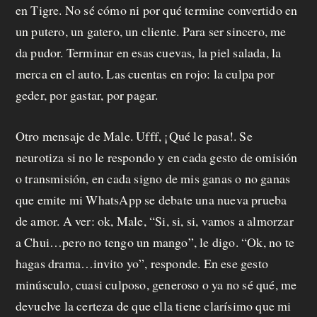
p
en Tigre. No sé cómo ni por qué termine convertido en
un putero, un gatero, un cliente. Para ser sincero, me
r
da pudor. Terminar en esas cuevas, la piel salada, la
o
merca en el auto. Las cuentas en rojo: la culpa por
p
geder, por gastar, por pagar.
u
Otro mensaje de Male. Ufff, ¡Qué le pasa!. Se
e
neurotiza si no le respondo y en cada gesto de omisión
s
o transmisión, en cada signo de mis ganas o no ganas
que emite mi WhatsApp se debate una nueva prueba
t
de amor. A ver: ok, Male, “Si, si, si, vamos a almorzar
a
a Chui…pero no tengo un mango”, le digo. “Ok, no te
hagas drama…invito yo”, responde. En ese gesto
minúsculo, cuasi culposo, generoso o ya no sé qué, me
C
devuelve la certeza de que ella tiene clarísimo que mi