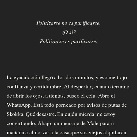
m
o
Politizarse no es purificarse.
s
¿O si?
Politizarse es purificarse.
M
a
La eyaculación llegó a los dos minutos, y eso me trajo
n
confianza y certidumbre. Al despertar; cuando termino
d
de abrir los ojos, a tientas, busco el celu. Abro el
á
WhatsApp. Está todo porneado por avisos de putas de
Skokka. Qué desastre. En quién mierda me estoy
t
convirtiendo. Abajo, un mensaje de Male para ir
u
mañana a almorzar a la casa que sus viejos alquilaron