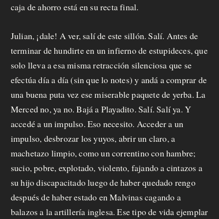
a
caja de ahorro está en su recta final.
f
Julian, ¡dale! A ver, salí de este sillón. Salí. Antes de
e
terminar de hundirte en un infierno de estupideces, que
c
solo lleva a esa misma retracción silenciosa que se
i
efectúa día a día (sin que lo notes) y andá a comprar de
una buena puta vez ese miserable paquete de yerba. La
t
Merced no, ya no. Bajá a Playadito. Salí. Salí ya. Y
o
accedé a un impulso. Eso necesito. Acceder a un
impulso, desbrozar los yuyos, abrir un claro, a
machetazo limpio, como un correntino con hambre;
sucio, pobre, explotado, violento, fajando a cintazos a
su hijo discapacitado luego de haber quedado rengo
después de haber estado en Malvinas cagando a
balazos a la artillería inglesa. Ese tipo de vida ejemplar