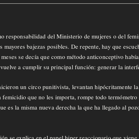
o responsabilidad del Ministerio de mujeres o del femi
las mayores bajezas posibles. De repente, hay que escu
s meses se decía que como método anticonceptivo había 
uelve a cumplir su principal función: generar la interf
ieron un circo punitivista, levantan hipócritamente la
un femicidio que no les importa, rompe todo termómetro
ue es la misma nueva derecha la que ha llegado al poz
ón se explica en el papel hiper reaccionario que viene