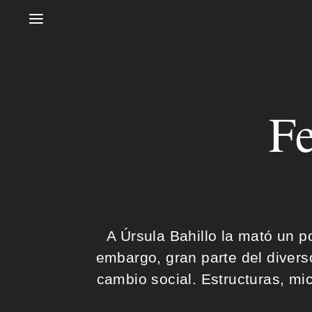
≡
F
I
n
i
c
A Úrsula Bahillo la mató un p
i
embargo, gran parte del divers
o
cambio social. Estructuras, mic