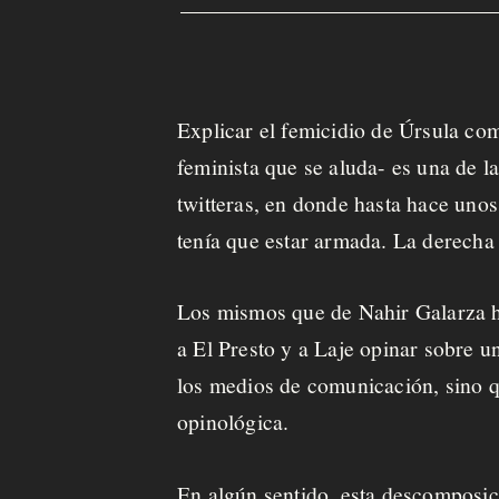
u
e
s
t
Explicar el femicidio de Úrsula com
a
feminista que se aluda- es una de 
twitteras, en donde hasta hace uno
tenía que estar armada. La derecha v
C
a
Los mismos que de Nahir Galarza hic
f
a El Presto y a Laje opinar sobre 
e
los medios de comunicación, sino q
c
opinológica.
i
t
En algún sentido, esta descomposici