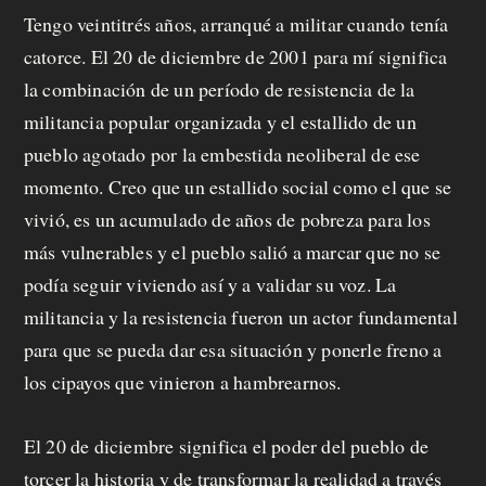
a
Tengo veintitrés años, arranqué a militar cuando tenía
f
catorce. El 20 de diciembre de 2001 para mí significa
e
la combinación de un período de resistencia de la
militancia popular organizada y el estallido de un
c
pueblo agotado por la embestida neoliberal de ese
i
momento. Creo que un estallido social como el que se
t
vivió, es un acumulado de años de pobreza para los
más vulnerables y el pueblo salió a marcar que no se
o
podía seguir viviendo así y a validar su voz. La
militancia y la resistencia fueron un actor fundamental
para que se pueda dar esa situación y ponerle freno a
los cipayos que vinieron a hambrearnos.
El 20 de diciembre significa el poder del pueblo de
torcer la historia y de transformar la realidad a través