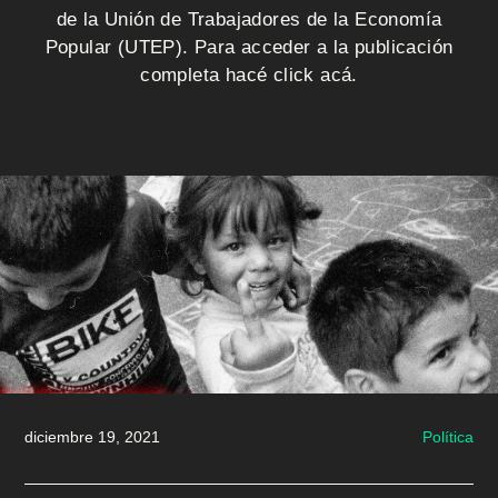
i
de la Unión de Trabajadores de la Economía
o
Popular (UTEP). Para acceder a la publicación
completa hacé click acá.
Q
u
i
é
n
e
s
s
diciembre 19, 2021
Política
o