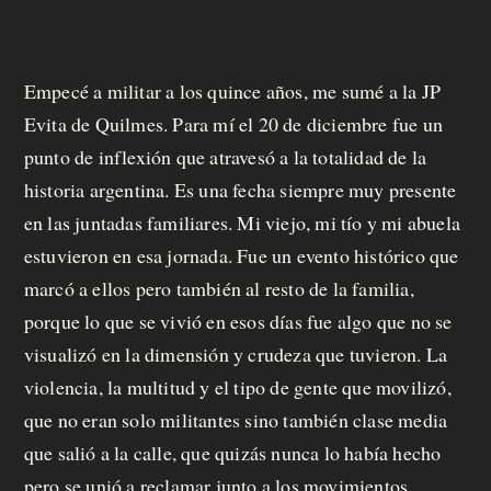
m
o
Empecé a militar a los quince años, me sumé a la JP
s
Evita de Quilmes. Para mí el 20 de diciembre fue un
punto de inflexión que atravesó a la totalidad de la
historia argentina. Es una fecha siempre muy presente
M
en las juntadas familiares. Mi viejo, mi tío y mi abuela
a
estuvieron en esa jornada. Fue un evento histórico que
n
marcó a ellos pero también al resto de la familia,
porque lo que se vivió en esos días fue algo que no se
d
visualizó en la dimensión y crudeza que tuvieron. La
á
violencia, la multitud y el tipo de gente que movilizó,
t
que no eran solo militantes sino también clase media
que salió a la calle, que quizás nunca lo había hecho
u
pero se unió a reclamar junto a los movimientos