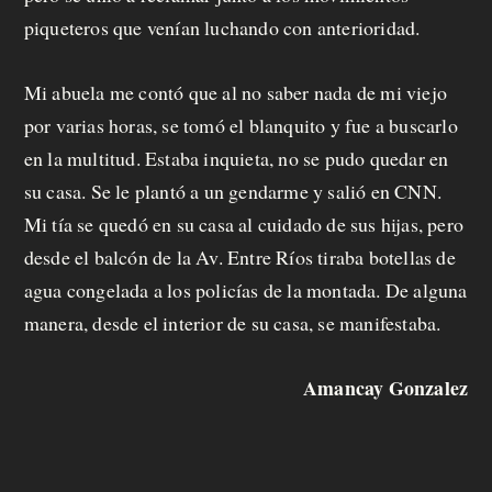
p
piqueteros que venían luchando con anterioridad.
r
Mi abuela me contó que al no saber nada de mi viejo
o
por varias horas, se tomó el blanquito y fue a buscarlo
p
en la multitud. Estaba inquieta, no se pudo quedar en
u
su casa. Se le plantó a un gendarme y salió en CNN.
Mi tía se quedó en su casa al cuidado de sus hijas, pero
e
desde el balcón de la Av. Entre Ríos tiraba botellas de
s
agua congelada a los policías de la montada. De alguna
t
manera, desde el interior de su casa, se manifestaba.
a
Amancay Gonzalez
C