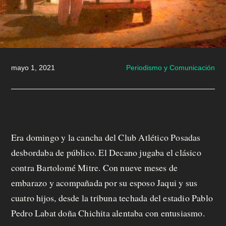
m
o
s
mayo 1, 2021
Periodismo y Comunicación
M
a
n
Era domingo y la cancha del Club Atlético Posadas
d
desbordaba de público. El Decano jugaba el clásico
contra Bartolomé Mitre. Con nueve meses de
á
embarazo y acompañada por su esposo Jaqui y sus
t
cuatro hijos, desde la tribuna techada del estadio Pablo
u
Pedro Labat doña Chichita alentaba con entusiasmo.