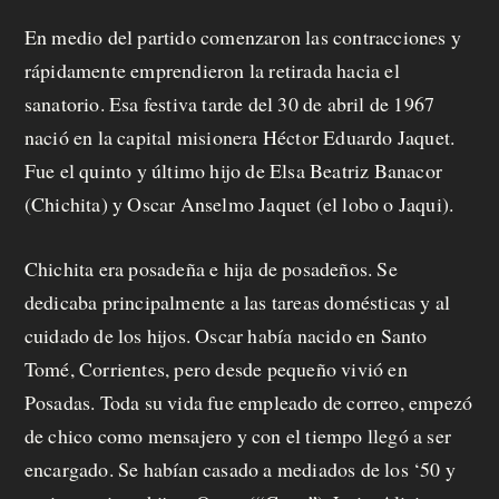
p
En medio del partido comenzaron las contracciones y
r
rápidamente emprendieron la retirada hacia el
o
sanatorio. Esa festiva tarde del 30 de abril de 1967
nació en la capital misionera Héctor Eduardo Jaquet.
p
Fue el quinto y último hijo de Elsa Beatriz Banacor
u
(Chichita) y Oscar Anselmo Jaquet (el lobo o Jaqui).
e
Chichita era posadeña e hija de posadeños. Se
s
dedicaba principalmente a las tareas domésticas y al
t
cuidado de los hijos. Oscar había nacido en Santo
a
Tomé, Corrientes, pero desde pequeño vivió en
Posadas. Toda su vida fue empleado de correo, empezó
de chico como mensajero y con el tiempo llegó a ser
C
encargado. Se habían casado a mediados de los ‘50 y