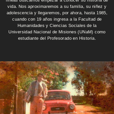
i
líneas buscamos empezar a conocer su historia de
vida. Nos aproximaremos a su familia, su niñez y
o
adolescencia y llegaremos, por ahora, hasta 1985,
cuando con 19 años ingresa a la Facultad de
Humanidades y Ciencias Sociales de la
Q
Universidad Nacional de Misiones (UNaM) como
u
estudiante del Profesorado en Historia.
i
é
n
e
s
s
o