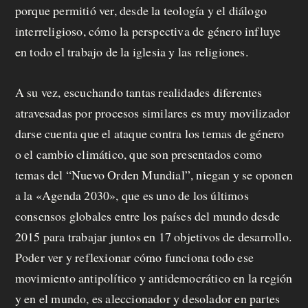
p
porque permitió ver, desde la teología y el diálogo
interreligioso, cómo la perspectiva de género influye
r
en todo el trabajo de la iglesia y las religiones.
o
p
A su vez, escuchando tantas realidades diferentes
atravesadas por procesos similares es muy movilizador
u
darse cuenta que el ataque contra los temas de género
e
o el cambio climático, que son presentados como
s
temas del “Nuevo Orden Mundial”, niegan y se oponen
a la «Agenda 2030», que es uno de los últimos
t
consensos globales entre los países del mundo desde
a
2015 para trabajar juntos en 17 objetivos de desarrollo.
Poder ver y reflexionar cómo funciona todo ese
movimiento antipolítico y antidemocrático en la región
C
y en el mundo, es aleccionador y desolador en partes