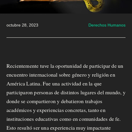
m
o
octubre 28, 2023
Derechos Humanos
s
M
a
Recientemente tuve la oportunidad de participar de un
encuentro internacional sobre género y religión en
n
América Latina. Fue una actividad en la que
d
participaron personas de distintos lugares del mundo, y
á
donde se compartieron y debatieron trabajos
académicos y experiencias concretas, tanto en
t
instituciones educativas como en comunidades de fe.
u
Esto resultó ser una experiencia muy impactante