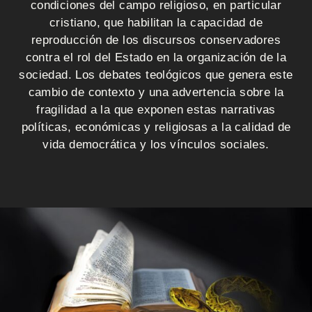
i
condiciones del campo religioso, en particular
o
cristiano, que habilitan la capacidad de
reproducción de los discursos conservadores
contra el rol del Estado en la organización de la
Q
sociedad. Los debates teológicos que genera este
cambio de contexto y una advertencia sobre la
u
fragilidad a la que exponen estas narrativas
políticas, económicas y religiosas a la calidad de
i
vida democrática y los vínculos sociales.
é
n
e
s
s
o