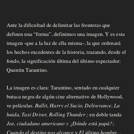
m
o
Ante la dificultad de delimitar las fronteras que
s
definen una “forma”, definimos una imagen. Y es esta
imagen -que a la luz de ella misma-, la que ordenará
los hechos excedentes de la historia, trazando, desde el
M
fondo, la significación última del último espectador:
a
Quentin Tarantino.
n
La imagen es clara: Tarantino, sentado en cualquier
d
butaca negra de algún cine alternativo de Hollywood,
á
ve películas.
Bullit, Harry el Sucio, Deliverance, La
t
huida, Taxi Driver, Rolling Thunder
;
en doble tanda
Joe, ciudadano americano y ¿Dónde está papá?
;
u
Cuando el destino nos alcance
y
El último hombre
…