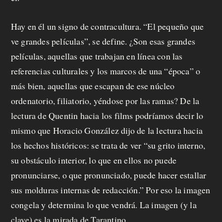
a
f
Hay en él un signo de contracultura. “El pequeño que
e
ve grandes películas”, se define. ¿Son esas grandes
películas, aquellas que trabajan en línea con las
c
referencias culturales y los marcos de una “época” o
i
más bien, aquellas que escapan de ese núcleo
t
ordenatorio, filiatorio, yéndose por las ramas? De la
lectura de Quentin hacia los films podríamos decir lo
o
mismo que Horacio González dijo de la lectura hacia
los hechos históricos: se trata de ver “su grito interno,
su obstáculo interior, lo que en ellos no puede
pronunciarse, o que pronunciado, puede hacer estallar
sus molduras internas de redacción.” Por eso la imagen
congela y determina lo que vendrá. La imagen (y la
clave) es la mirada de Tarantino.