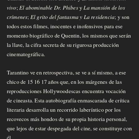
p
vivo
;
El abominable Dr. Phibes
y
La mansión de los
r
crímenes
;
El grito del fantasma y La residencia
;
y son
todos estos filmes, inocentes e inofensivos para ese
o
momento biográfico de Quentin, los mismos que serán
p
la llave, la cifra secreta de su rigurosa producción
u
cinematográfica.
e
Tarantino ve en retrospectiva, se ve a sí mismo, a ese
s
chico de 15 16 17 años que, en los márgenes de las
t
reproducciones Hollywoodescas encuentra vocación
de cineasta. Esta autobiografía enmascarada de crítica
a
literaria desarrolla un recorrido laberíntico por los
recovecos más hondos de su propia historia personal,
C
que lejos de estar despegada del cine, se constituye con
él.