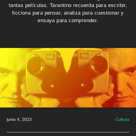
i
tantas películas. Tarantino recuerda para escribir,
o
ficciona para pensar, analiza para cuestionar y
ensaya para comprender.
Q
u
i
é
n
e
s
s
junio 4, 2023
Cultura
o