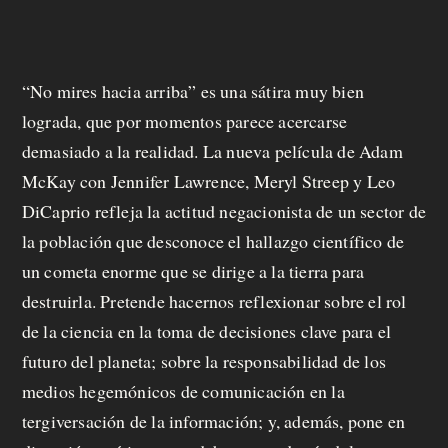
m
o
“No mires hacia arriba” es una sátira muy bien
s
lograda, que por momentos parece acercarse
demasiado a la realidad. La nueva película de Adam
M
McKay con Jennifer Lawrence, Meryl Streep y Leo
DiCaprio refleja la actitud negacionista de un sector de
a
la población que desconoce el hallazgo científico de
n
un cometa enorme que se dirige a la tierra para
d
destruirla. Pretende hacernos reflexionar sobre el rol
de la ciencia en la toma de decisiones clave para el
á
futuro del planeta; sobre la responsabilidad de los
t
medios hegemónicos de comunicación en la
u
tergiversación de la información; y, además, pone en