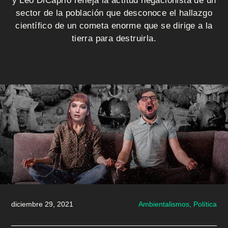
i
y Leo DiCaprio refleja la actitud negacionista de un
sector de la población que desconoce el hallazgo
o
científico de un cometa enorme que se dirige a la
tierra para destruirla.
Q
u
i
é
n
e
s
s
diciembre 29, 2021
Ambientalismos,
Política
o