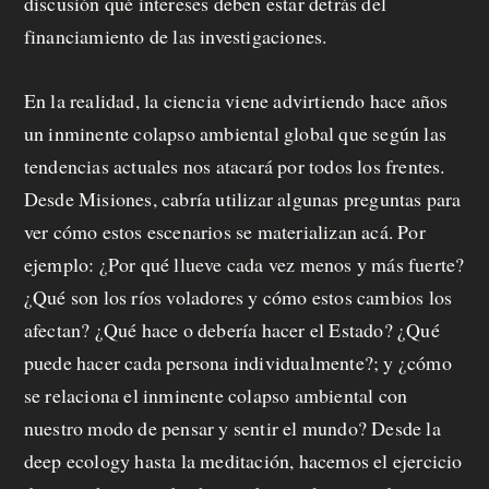
discusión qué intereses deben estar detrás del
p
financiamiento de las investigaciones.
r
o
En la realidad, la ciencia viene advirtiendo hace años
un inminente colapso ambiental global que según las
p
tendencias actuales nos atacará por todos los frentes.
u
Desde Misiones, cabría utilizar algunas preguntas para
e
ver cómo estos escenarios se materializan acá. Por
ejemplo: ¿Por qué llueve cada vez menos y más fuerte?
s
¿Qué son los ríos voladores y cómo estos cambios los
t
afectan? ¿Qué hace o debería hacer el Estado? ¿Qué
a
puede hacer cada persona individualmente?; y ¿cómo
se relaciona el inminente colapso ambiental con
nuestro modo de pensar y sentir el mundo? Desde la
C
deep ecology hasta la meditación, hacemos el ejercicio