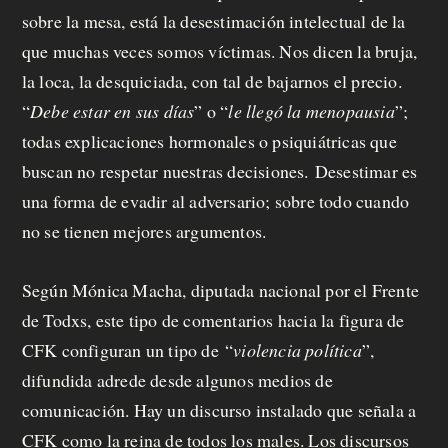
a
sobre la mesa, está la desestimación intelectual de la
f
que muchas veces somos víctimas. Nos dicen la bruja,
e
la loca, la desquiciada, con tal de bajarnos el precio.
“
Debe estar en sus días
” o “
le llegó la menopausia
”;
c
todas explicaciones hormonales o psiquiátricas que
i
buscan no respetar nuestras decisiones. Desestimar es
t
una forma de evadir al adversario; sobre todo cuando
no se tienen mejores argumentos.
o
Según Mónica Macha, diputada nacional por el Frente
de Todxs, este tipo de comentarios hacia la figura de
CFK configuran un tipo de
“
violencia política
”
,
difundida adrede desde algunos medios de
comunicación. Hay un discurso instalado que señala a
CFK como la reina de todos los males. Los discursos