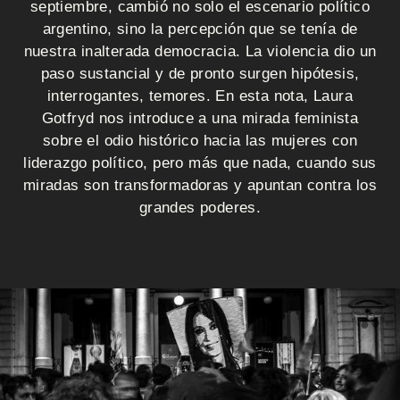
i
septiembre, cambió no solo el escenario político
o
argentino, sino la percepción que se tenía de
nuestra inalterada democracia. La violencia dio un
paso sustancial y de pronto surgen hipótesis,
Q
interrogantes, temores. En esta nota, Laura
Gotfryd nos introduce a una mirada feminista
u
sobre el odio histórico hacia las mujeres con
liderazgo político, pero más que nada, cuando sus
i
miradas son transformadoras y apuntan contra los
é
grandes poderes.
n
e
s
s
o