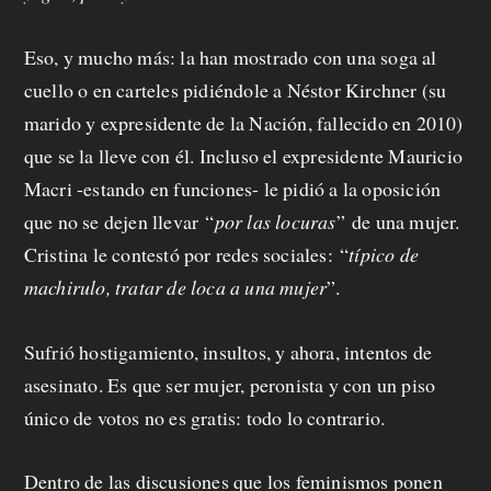
p
r
Eso, y mucho más: la han mostrado con una soga al
cuello o en carteles pidiéndole a Néstor Kirchner (su
o
marido y expresidente de la Nación, fallecido en 2010)
p
que se la lleve con él. Incluso el expresidente Mauricio
u
Macri -estando en funciones- le pidió a la oposición
que no se dejen llevar
“
por las locuras
”
de una mujer.
e
Cristina le contestó por redes sociales:
“
típico de
s
machirulo, tratar de loca a una mujer
”.
t
Sufrió hostigamiento, insultos, y ahora, intentos de
a
asesinato. Es que ser mujer, peronista y con un piso
único de votos no es gratis: todo lo contrario.
C
Dentro de las discusiones que los feminismos ponen