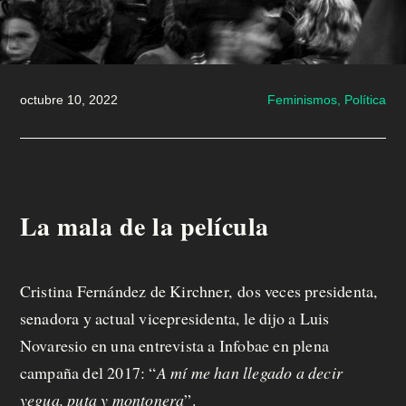
m
o
s
octubre 10, 2022
Feminismos,
Política
M
a
La mala de la película
n
d
Cristina Fernández de Kirchner, dos veces presidenta,
á
senadora y actual vicepresidenta, le dijo a Luis
t
Novaresio en una entrevista a Infobae en plena
campaña del 2017: “
A mí me han llegado a decir
u
yegua, puta y montonera
”.