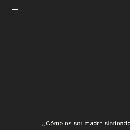
≡
I
n
i
c
i
o
¿Cómo es ser madre sintiendo