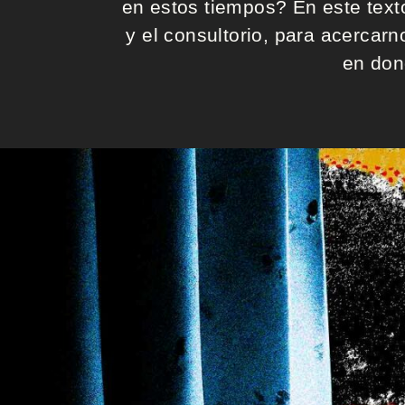
en estos tiempos? En este texto
Q
y el consultorio, para acercar
u
en don
i
é
n
e
s
s
o
m
o
s