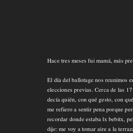
u
e
s
t
a
Hace tres meses fui mamá, más prec
C
a
El día del ballotage nos reunimos e
f
elecciones previas. Cerca de las 17
e
decía quién, con qué gesto, con qué
me refiero a sentir pena porque per
c
recordar donde estaba lx bebitx, pe
i
dije: me voy a tomar aire a la terra
t