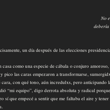
No e
debería 
isamente, un día después de las elecciones presidenci
n casa como una especie de cábala o conjuro amoroso, s
 y pico las caras empezaron a transformarse, sumergidxs
 cara, con qué tono, aún incredulxs, pero anticipando 
dió “mi equipo”, digo derrota absoluta y radical porqu
ro sí que empecé a sentir que me faltaba el aire y tene
za.