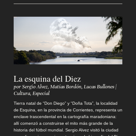
m
o
s
M
a
La esquina del Diez
n
por
Sergio Alvez
,
Matías Bordón
,
Lucas Bullones
|
d
Cultura
,
Especial
á
Tierra natal de “Don Diego” y “Doña Tota”, la localidad
de Esquina, en la provincia de Corrientes, representa un
t
enclave trascendental en la cartografía maradoniana:
allí comenzó a construirse el mito más grande de la
u
historia del fútbol mundial. Sergio Alvez visitó la ciudad