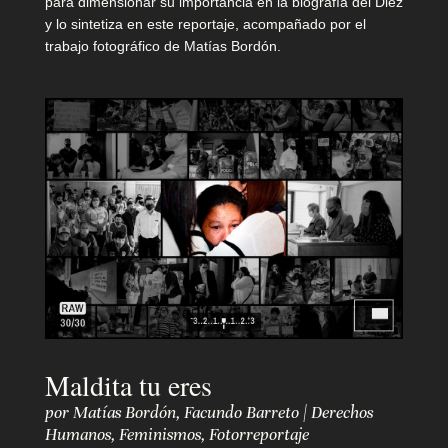
para dimensionar su importancia en la biografía del Diez
p
y lo sintetiza en este reportaje, acompañado por el
trabajo fotográfico de Matías Bordón.
r
o
p
u
e
s
t
a
Maldita tu eres
C
por
Matías Bordón
,
Facundo Barreto
|
Derechos
Humanos
,
Feminismos
,
Fotorreportaje