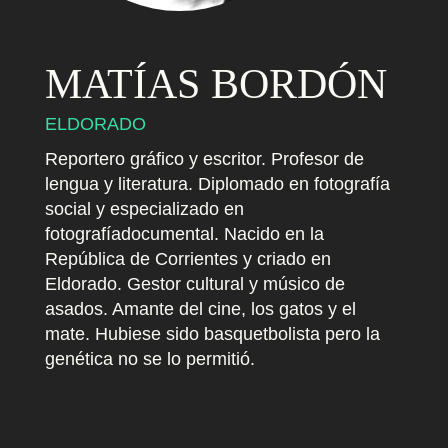
i
o
MATÍAS BORDÓN
Q
ELDORADO
u
Reportero gráfico y escritor. Profesor de
lengua y literatura. Diplomado en fotografía
i
social y especializado en
é
fotografíadocumental. Nacido en la
República de Corrientes y criado en
n
Eldorado. Gestor cultural y músico de
e
asados. Amante del cine, los gatos y el
mate. Hubiese sido basquetbolista pero la
s
genética no se lo permitió.
s
o