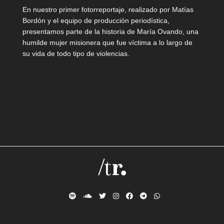
a
En nuestro primer fotorreportaje, realizado por Matías
f
Bordón y el equipo de producción periodística,
presentamos parte de la historia de María Ovando, una
e
humilde mujer misionera que fue víctima a lo largo de
su vida de todo tipo de violencias.
c
i
t
o